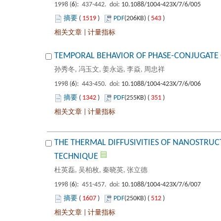
): 437-442. doi:
 1519
)
 543
)
 |
): 443-450. doi:
 1342
)
 351
)
 |
THE THERMAL DIFFUSIVITIES OF NANOSTRUC
): 451-457. doi:
 1607
)
 512
)
 |