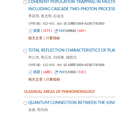
COHERENT POPULATION TRAPPING IN MULT
): 422-431. doi:
 1575
)
 409
)
 |
): 432-436. doi:
 1488
)
 510
)
 |