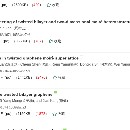
（pc）
（2690KB）（
420
）
收藏
ering of twisted bilayer and two-dimensional moirè heterostruct
huyun Zhou(周树云)
088/1674-1056/abc7b6
F（pc）
（3653KB）（
787
）
收藏
 in twisted graphene moirè superlattice
 Yuan(袁亚龙), Cheng Shen(沈成), Rong Yang(杨蓉), Dongxia Shi(时东霞), Wei Yan
088/1674-1056/abb221
DF（pc）
（1441KB）（
2470
）
收藏
he twisted bilayer graphene
Zi-Yang Meng(孟子杨), and Jian Kang(康健)
/1674-1056/abcfa3
DF（pc）
（1150KB）（
1872
）
收藏