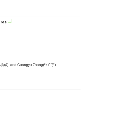
ures
g(杨威), and Guangyu Zhang(张广宇)