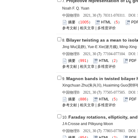
Projective representation of
D
gro
7.
6
Noah F. Q. Yuan
中国物理B 2021, 30 (
7
): 70311-070311. DOI: 
摘要
（
1005
）
HTML
（
5
）
PD
参考文献
|
相关文章
|
多维度评价
Bilayer twisting as a mean to isol
8.
Jing Wu(吴静), Yue-E Xie(谢月娥), Ming-Xin
中国物理B 2021, 30 (
7
): 77104-077104. DOI: 
摘要
（
991
）
HTML
（
2
）
PDF
参考文献
|
相关文章
|
多维度评价
Magnon bands in twisted bilaye
9.
Xingchuan Zhu(朱兴川), Huaiming Guo(郭怀明
中国物理B 2021, 30 (
7
): 77505-077505. DOI: 
摘要
（
886
）
HTML
（
5
）
PDF
参考文献
|
相关文章
|
多维度评价
Faraday rotations, ellipticity, a
10.
J A Crosse and Pilkyung Moon
中国物理B 2021, 30 (
7
): 77803-077803. DOI: 
摘要
（
854
）
HTML
（
2
）
PDF