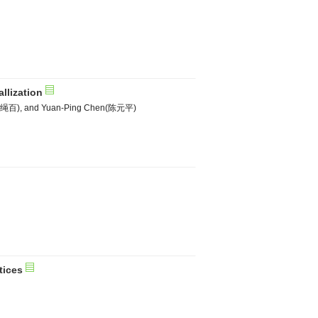
llization
(张绳百), and Yuan-Ping Chen(陈元平)
tices