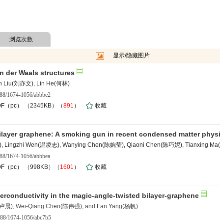
浏览次数
显示/隐藏图片
n der Waals structures
n Liu(刘亦文), Lin He(何林)
088/1674-1056/abbbe2
DF（pc）
（2345KB）（
891
）
收藏
tilayer graphene: A smoking gun in recent condensed matter phys
 Lingzhi Wen(温凌志), Wanying Chen(陈婉莹), Qiaoni Chen(陈巧妮), Tianxing M
088/1674-1056/abbbea
DF（pc）
（998KB）（
1601
）
收藏
erconductivity in the magic-angle-twisted bilayer-graphene
(卢晨), Wei-Qiang Chen(陈伟强), and Fan Yang(杨帆)
088/1674-1056/abc7b5