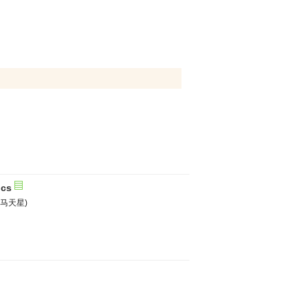
ics
a(马天星)