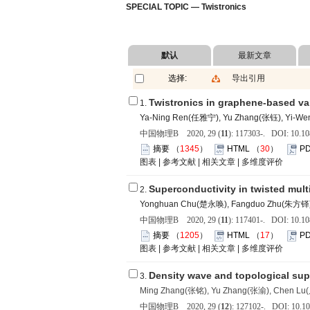
SPECIAL TOPIC — Twistronics
默认
最新文章
选择:
导出引用
Twistronics in graphene-based va
1.
Ya-Ning Ren(任雅宁), Yu Zhang(张钰), Yi-We
中国物理B 2020, 29 (
11
): 117303-. DOI: 10.1
摘要
（
1345
）
HTML
（
30
）
P
图表
|
参考文献
|
相关文章
|
多维度评价
Superconductivity in twisted mul
2.
Yonghuan Chu(楚永唤), Fangduo Zhu(朱方铎),
中国物理B 2020, 29 (
11
): 117401-. DOI: 10.1
摘要
（
1205
）
HTML
（
17
）
P
图表
|
参考文献
|
相关文章
|
多维度评价
Density wave and topological sup
3.
Ming Zhang(张铭), Yu Zhang(张渝), Chen Lu
中国物理B 2020, 29 (
12
): 127102-. DOI: 10.1