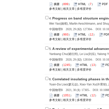
摘要
（
899
）
HTML
（
7
）
PDF
参考文献
|
相关文章
|
多维度评价
Progress on band structure engine
4.
Wei Yao(姚维), Martin Aeschlimann, and S
中国物理B 2020, 29 (
12
): 127304-. DOI: 10.1
摘要
（
993
）
HTML
（
12
）
PD
参考文献
|
相关文章
|
多维度评价
A review of experimental advances
5.
Yanbang Chu(褚衍邦), Le Liu(刘乐), Yalong
中国物理B 2020, 29 (
12
): 128104-. DOI: 10.1
摘要
（
1245
）
HTML
（
13
）
P
参考文献
|
相关文章
|
多维度评价
Correlated insulating phases in t
6.
Yuan-Da Liao(廖元达), Xiao-Yan Xu(许霄琰), 
中国物理B 2021, 30 (
1
): 17305-. DOI: 10.1088
摘要
（
1051
）
HTML
（
12
）
P
参考文献
|
相关文章
|
多维度评价