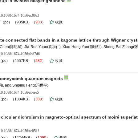
up in twisted bilayer graphene
10.1088/1674-1056/ac00a3
F（pc）
（935KB）（
903
）
收藏
ate connected flat bands in a kagome lattice through Wigner crysta
g Chen(陈明星), Jia-Ren Yuan(袁加仁), Xiao-Hong Yan(颜晓红), Sheng-Bai Zhang
10.1088/1674-1056/abd7d6
（pc）
（4557KB）（
582
）
收藏
r honeycomb quantum magnets
), and Shiping Feng(冯世平)
10.1088/1674-1056/abeee5
（pc）
（1804KB）（
308
）
收藏
nd circular dichroism in magneto-optical spectrum of moiré superlat
10.1088/1674-1056/ac051f
（pc）
（12244KB）（
1090
）
收藏