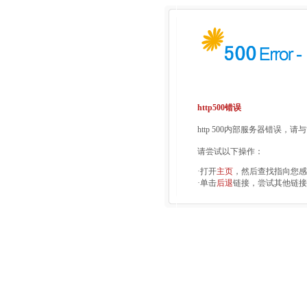
http500错误
http 500内部服务器错误，
请尝试以下操作：
·打开
主页
，然后查找指向您感
·单击
后退
链接，尝试其他链接