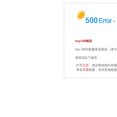
http500错误
http 500内部服务器错误，
请尝试以下操作：
·打开
主页
，然后查找指向您感
·单击
后退
链接，尝试其他链接