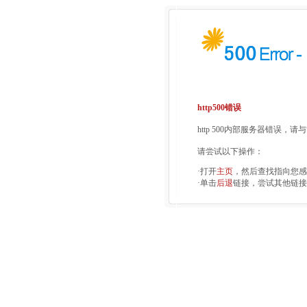
http500错误
http 500内部服务器错误，
请尝试以下操作：
·打开
主页
，然后查找指向您感
·单击
后退
链接，尝试其他链接