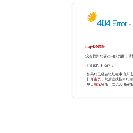
http404错误
没有找到您要访问的页面，请检
请尝试以下操作：
·如果您已经在地址栏中输入
·打开
主页
，然后查找指向您感
·单击
后退
链接，尝试其他链接