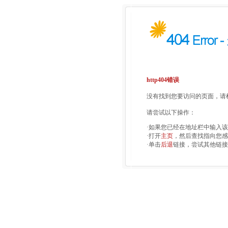
http404错误
没有找到您要访问的页面，请检
请尝试以下操作：
·如果您已经在地址栏中输入
·打开
主页
，然后查找指向您感
·单击
后退
链接，尝试其他链接