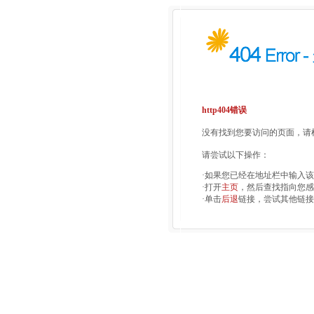
http404错误
没有找到您要访问的页面，请检
请尝试以下操作：
·如果您已经在地址栏中输入
·打开
主页
，然后查找指向您感
·单击
后退
链接，尝试其他链接