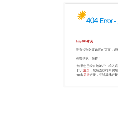
http404错误
没有找到您要访问的页面，请检
请尝试以下操作：
·如果您已经在地址栏中输入
·打开
主页
，然后查找指向您感
·单击
后退
链接，尝试其他链接