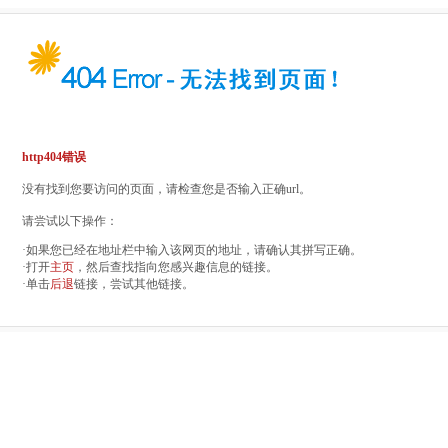
http404错误
没有找到您要访问的页面，请检查您是否输入正确url。
请尝试以下操作：
·如果您已经在地址栏中输入该网页的地址，请确认其拼写正确。
·打开
主页
，然后查找指向您感兴趣信息的链接。
·单击
后退
链接，尝试其他链接。