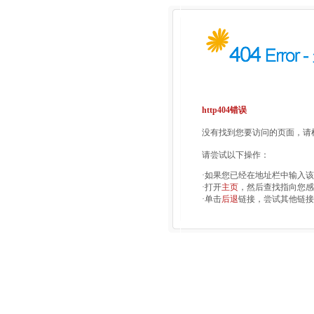
http404错误
没有找到您要访问的页面，请检
请尝试以下操作：
·如果您已经在地址栏中输入
·打开
主页
，然后查找指向您感
·单击
后退
链接，尝试其他链接