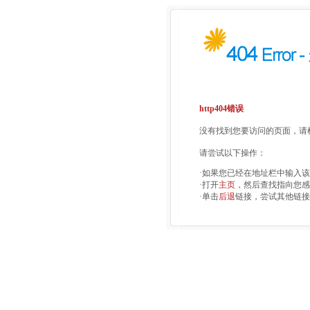
http404错误
没有找到您要访问的页面，请检
请尝试以下操作：
·如果您已经在地址栏中输入
·打开
主页
，然后查找指向您感
·单击
后退
链接，尝试其他链接