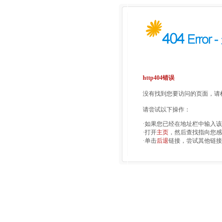
http404错误
没有找到您要访问的页面，请检
请尝试以下操作：
·如果您已经在地址栏中输入
·打开
主页
，然后查找指向您感
·单击
后退
链接，尝试其他链接