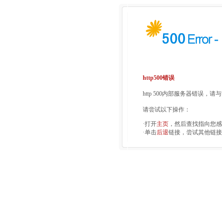
http500错误
http 500内部服务器错误，
请尝试以下操作：
·打开
主页
，然后查找指向您感
·单击
后退
链接，尝试其他链接