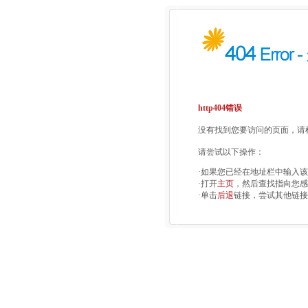
http404错误
没有找到您要访问的页面，请检
请尝试以下操作：
·如果您已经在地址栏中输入
·打开
主页
，然后查找指向您感
·单击
后退
链接，尝试其他链接